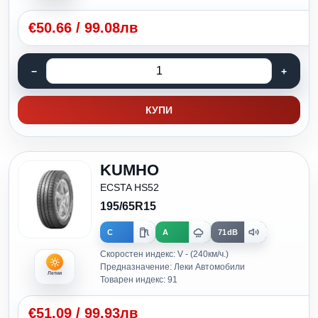
€
50.66
/
99.08лв
КУПИ
KUMHO
ECSTA HS52
195/65R15
C
A
71dB
Скоростен индекс: V - (240км/ч.)
Предназначение: Леки Автомобили
Летни
Товарен индекс: 91
€
51.09
/
99.93лв