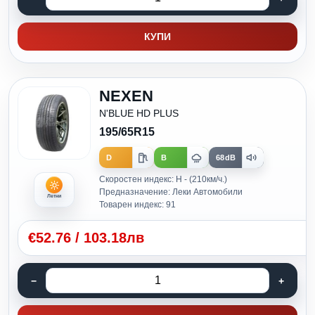
КУПИ
NEXEN
N'BLUE HD PLUS
195/65R15
D
B
68dB
Скоростен индекс: H - (210км/ч.)
Предназначение: Леки Автомобили
Летни
Товарен индекс: 91
€
52.76
/
103.18лв