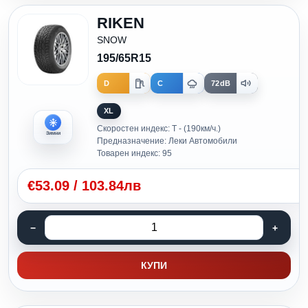
RIKEN
SNOW
195/65R15
D
C
72dB
XL
Скоростен индекс: T - (190км/ч.)
Зимни
Предназначение: Леки Автомобили
Товарен индекс: 95
€
53.09
/
103.84лв
КУПИ