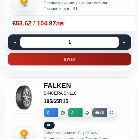
Предназначение: Леки Автомобили
Летни
Товарен индекс: 91
€
53.62
/
104.87лв
КУПИ
FALKEN
SINCERA SN110
195/65R15
C
A
69dB
XL
Скоростен индекс: T - (190км/ч.)
Предназначение: Леки Автомобили
Летни