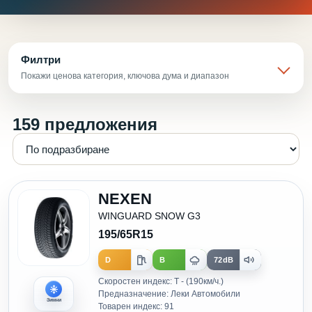
Филтри
Покажи ценова категория, ключова дума и диапазон
159 предложения
NEXEN
WINGUARD SNOW G3
195/65R15
D
B
72dB
Скоростен индекс: T - (190км/ч.)
Предназначение: Леки Автомобили
Зимни
Товарен индекс: 91