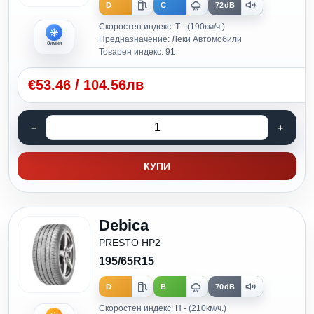
D
C
72dB
Скоростен индекс: T - (190км/ч.)
Предназначение: Леки Автомобили
Зимни
Товарен индекс: 91
€
53.46
/
104.56лв
КУПИ
Debica
PRESTO HP2
195/65R15
D
B
70dB
Скоростен индекс: H - (210км/ч.)