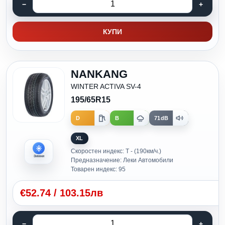
КУПИ
NANKANG
WINTER ACTIVA SV-4
195/65R15
D
B
71dB
XL
Скоростен индекс: T - (190км/ч.)
Зимни
Предназначение: Леки Автомобили
Товарен индекс: 95
€
52.74
/
103.15лв