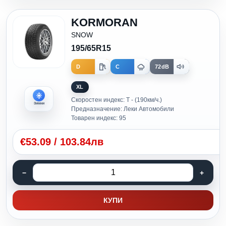
KORMORAN
SNOW
195/65R15
D
C
72dB
XL
Скоростен индекс: T - (190км/ч.)
Зимни
Предназначение: Леки Автомобили
Товарен индекс: 95
€
53.09
/
103.84лв
КУПИ