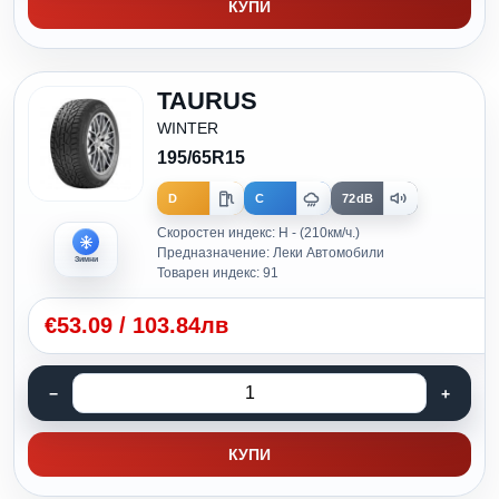
КУПИ
TAURUS
WINTER
195/65R15
D
C
72dB
Скоростен индекс: H - (210км/ч.)
Предназначение: Леки Автомобили
Зимни
Товарен индекс: 91
€
53.09
/
103.84лв
КУПИ