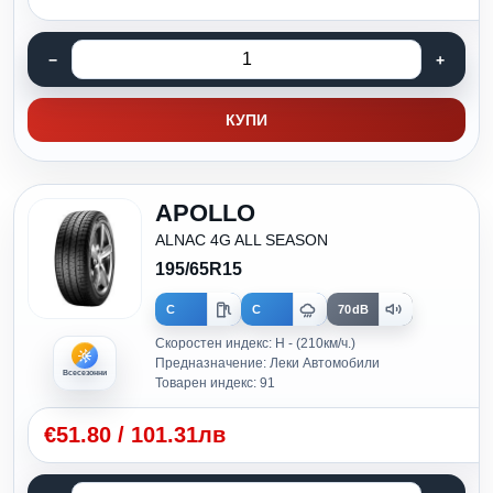
КУПИ
APOLLO
ALNAC 4G ALL SEASON
195/65R15
C
C
70dB
Скоростен индекс: H - (210км/ч.)
Предназначение: Леки Автомобили
Всесезонни
Товарен индекс: 91
€
51.80
/
101.31лв