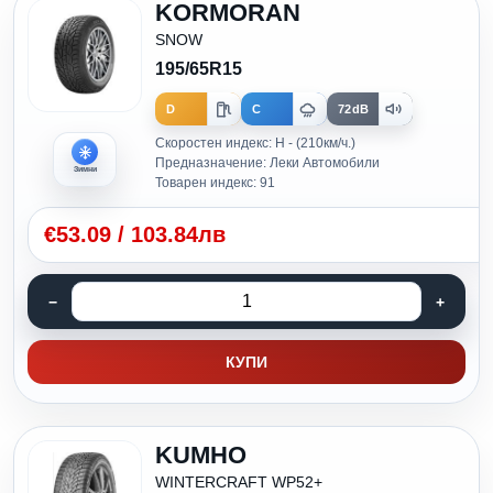
KORMORAN
SNOW
195/65R15
D
C
72dB
Скоростен индекс: H - (210км/ч.)
Предназначение: Леки Автомобили
Зимни
Товарен индекс: 91
€
53.09
/
103.84лв
КУПИ
KUMHO
WINTERCRAFT WP52+