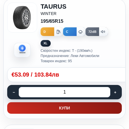
TAURUS
WINTER
195/65R15
D
C
72dB
XL
Скоростен индекс: T - (190км/ч.)
Зимни
Предназначение: Леки Автомобили
Товарен индекс: 95
€
53.09
/
103.84лв
КУПИ