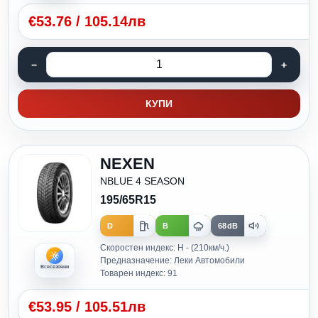
€
53.76
/
105.14лв
КУПИ
NEXEN
NBLUE 4 SEASON
195/65R15
D
B
68dB
Скоростен индекс: H - (210км/ч.)
Предназначение: Леки Автомобили
Всесезонни
Товарен индекс: 91
€
53.95
/
105.51лв