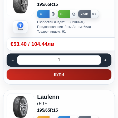
195/65R15
C
B
72dB
Скоростен индекс: T - (190км/ч.)
Предназначение: Леки Автомобили
Зимни
Товарен индекс: 91
€
53.40
/
104.44лв
КУПИ
Laufenn
i FIT+
195/65R15