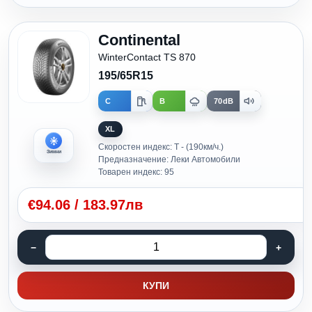
Continental
WinterContact TS 870
195/65R15
C
B
70dB
XL
Скоростен индекс: T - (190км/ч.)
Зимни
Предназначение: Леки Автомобили
Товарен индекс: 95
€
94.06
/
183.97лв
КУПИ