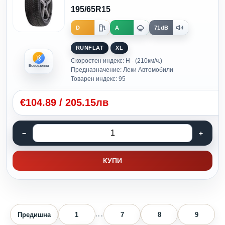
195/65R15
D
A
71dB
RUNFLAT
XL
Скоростен индекс: H - (210км/ч.)
Всесезонни
Предназначение: Леки Автомобили
Товарен индекс: 95
€
104.89
/
205.15лв
КУПИ
Предишна
1
7
8
9
...