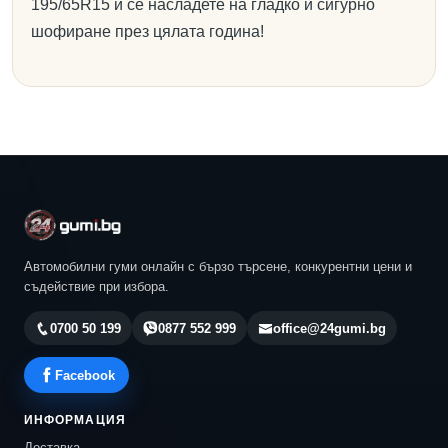
195/65R15 и се насладете на гладко и сигурно
шофиране през цялата година!
Автомобилни гуми онлайн с бързо търсене, конкурентни цени и
съдействие при избора.
0700 50 199
0877 552 999
office@24gumi.bg
Facebook
ИНФОРМАЦИЯ
Доставка