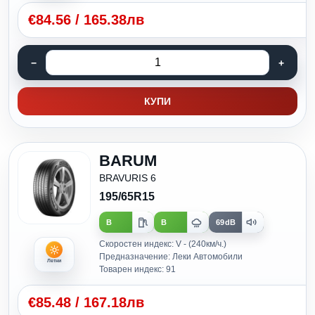
€
84.56
/
165.38лв
КУПИ
BARUM
BRAVURIS 6
195/65R15
B
B
69dB
Скоростен индекс: V - (240км/ч.)
Предназначение: Леки Автомобили
Летни
Товарен индекс: 91
€
85.48
/
167.18лв