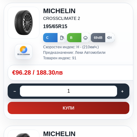
MICHELIN
CROSSCLIMATE 2
195/65R15
C
B
69dB
Скоростен индекс: H - (210км/ч.)
Предназначение: Леки Автомобили
Всесезонни
Товарен индекс: 91
€
96.28
/
188.30лв
КУПИ
MICHELIN