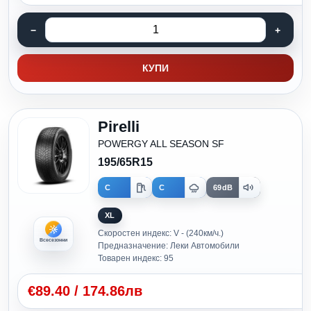
КУПИ
Pirelli
POWERGY ALL SEASON SF
195/65R15
C
C
69dB
XL
Скоростен индекс: V - (240км/ч.)
Всесезонни
Предназначение: Леки Автомобили
Товарен индекс: 95
€
89.40
/
174.86лв