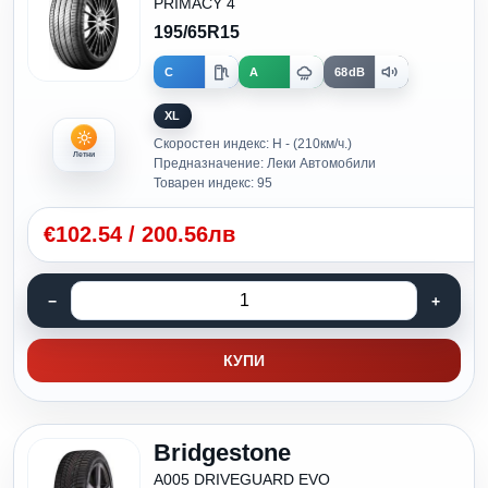
PRIMACY 4
195/65R15
C
A
68dB
XL
Скоростен индекс: H - (210км/ч.)
Летни
Предназначение: Леки Автомобили
Товарен индекс: 95
€
102.54
/
200.56лв
КУПИ
Bridgestone
A005 DRIVEGUARD EVO