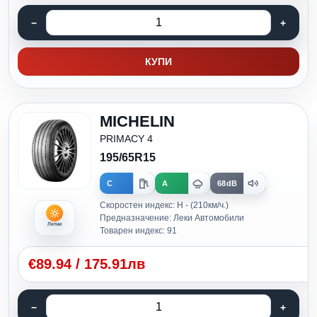
КУПИ
MICHELIN
PRIMACY 4
195/65R15
C
A
68dB
Скоростен индекс: H - (210км/ч.)
Предназначение: Леки Автомобили
Летни
Товарен индекс: 91
€
89.94
/
175.91лв