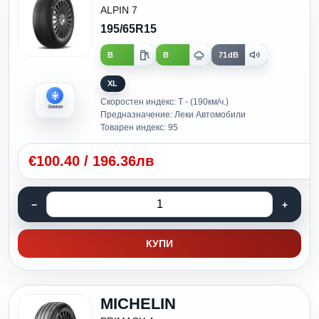
ALPIN 7
195/65R15
B
B
71dB
XL
Скоростен индекс: T - (190км/ч.)
Зимни
Предназначение: Леки Автомобили
Товарен индекс: 95
€
100.40
/
196.36лв
КУПИ
MICHELIN