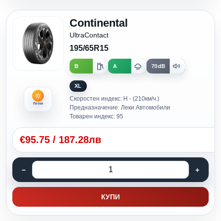
Continental
UltraContact
195/65R15
B
A
70dB
XL
Скоростен индекс: H - (210км/ч.)
Летни
Предназначение: Леки Автомобили
Товарен индекс: 95
€
95.75
/
187.28лв
КУПИ