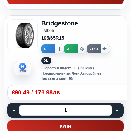
Bridgestone
LM005
195/65R15
C
A
71dB
XL
Скоростен индекс: T - (190км/ч.)
Зимни
Предназначение: Леки Автомобили
Товарен индекс: 95
€
90.49
/
176.98лв
КУПИ