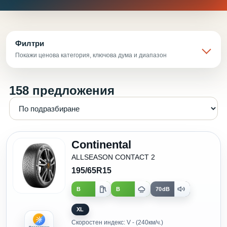
Филтри
Покажи ценова категория, ключова дума и диапазон
158 предложения
Continental
ALLSEASON CONTACT 2
195/65R15
B
B
70dB
XL
Скоростен индекс: V - (240км/ч.)