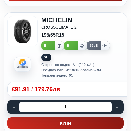
MICHELIN
CROSSCLIMATE 2
195/65R15
B
B
69dB
XL
Скоростен индекс: V - (240км/ч.)
Всесезонни
Предназначение: Леки Автомобили
Товарен индекс: 95
€
91.91
/
179.76лв
КУПИ