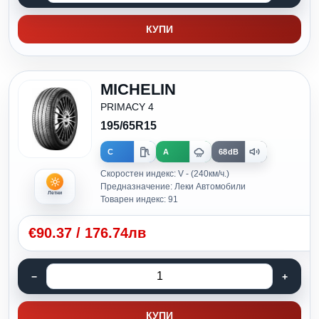
КУПИ
MICHELIN
PRIMACY 4
195/65R15
C
A
68dB
Скоростен индекс: V - (240км/ч.)
Предназначение: Леки Автомобили
Летни
Товарен индекс: 91
€
90.37
/
176.74лв
КУПИ