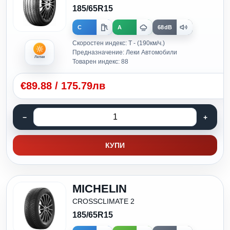
185/65R15
C
A
68dB
Скоростен индекс: T - (190км/ч.)
Предназначение: Леки Автомобили
Летни
Товарен индекс: 88
€
89.88
/
175.79лв
КУПИ
MICHELIN
CROSSCLIMATE 2
185/65R15