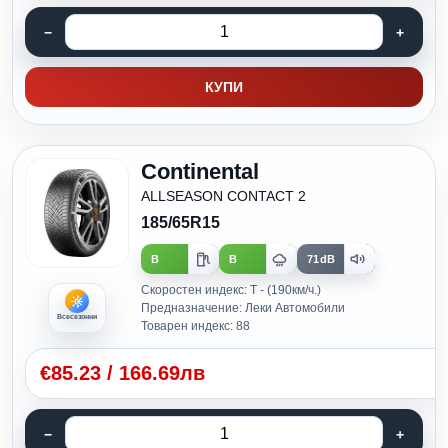
КУПИ
Continental
ALLSEASON CONTACT 2
185/65R15
B
B
71dB
Скоростен индекс: T - (190км/ч.)
Предназначение: Леки Автомобили
Всесезонни
Товарен индекс: 88
€
85.23
/
166.69лв