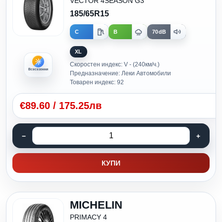
VECTOR 4SEASON G3
185/65R15
C
B
70dB
XL
Скоростен индекс: V - (240км/ч.)
Всесезонни
Предназначение: Леки Автомобили
Товарен индекс: 92
€
89.60
/
175.25лв
КУПИ
MICHELIN
PRIMACY 4