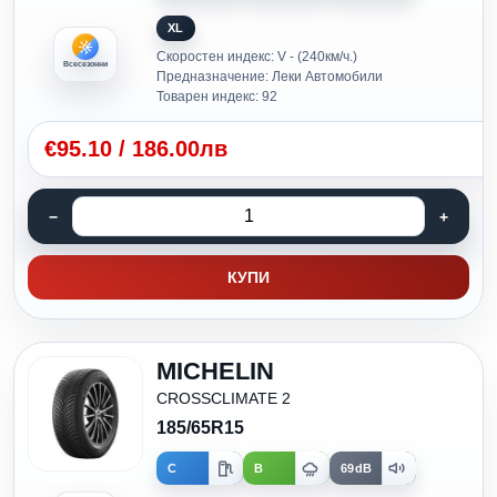
XL
Скоростен индекс: V - (240км/ч.)
Всесезонни
Предназначение: Леки Автомобили
Товарен индекс: 92
€
95.10
/
186.00лв
КУПИ
MICHELIN
CROSSCLIMATE 2
185/65R15
C
B
69dB