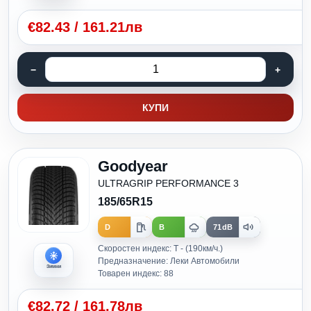
€
82.43
/
161.21лв
КУПИ
Goodyear
ULTRAGRIP PERFORMANCE 3
185/65R15
D
B
71dB
Скоростен индекс: T - (190км/ч.)
Предназначение: Леки Автомобили
Зимни
Товарен индекс: 88
€
82.72
/
161.78лв