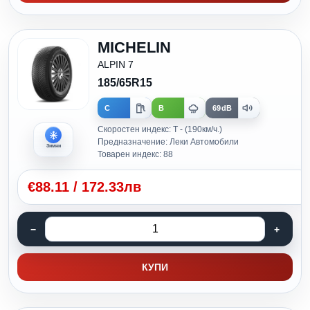
MICHELIN
ALPIN 7
185/65R15
C
B
69dB
Скоростен индекс: T - (190км/ч.)
Предназначение: Леки Автомобили
Зимни
Товарен индекс: 88
€
88.11
/
172.33лв
КУПИ