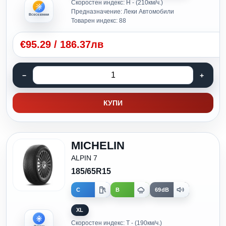
Скоростен индекс: H - (210км/ч.)
Предназначение: Леки Автомобили
Всесезонни
Товарен индекс: 88
€
95.29
/
186.37лв
КУПИ
MICHELIN
ALPIN 7
185/65R15
C
B
69dB
XL
Скоростен индекс: T - (190км/ч.)