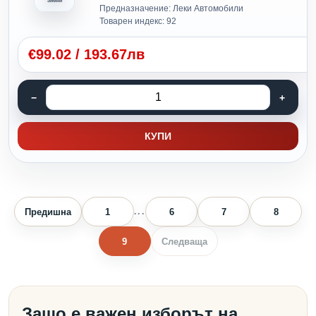
Зимни
Предназначение: Леки Автомобили
Товарен индекс: 92
€
99.02
/
193.67лв
КУПИ
Предишна
1
6
7
8
...
9
Следваща
Защо е важен изборът на