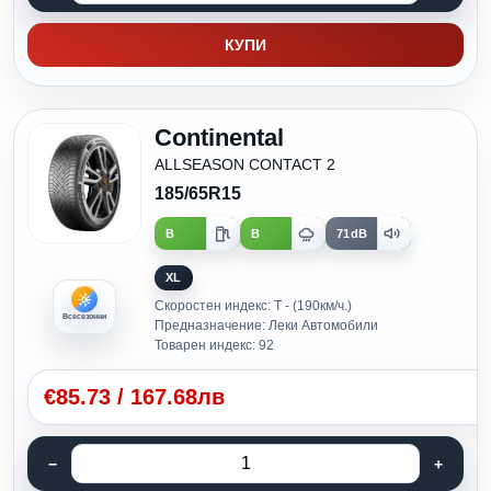
КУПИ
Continental
ALLSEASON CONTACT 2
185/65R15
B
B
71dB
XL
Скоростен индекс: T - (190км/ч.)
Всесезонни
Предназначение: Леки Автомобили
Товарен индекс: 92
€
85.73
/
167.68лв