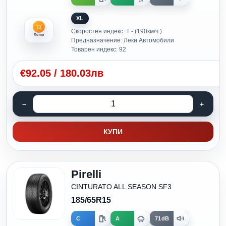
XL
Скоростен индекс: T - (190км/ч.)
Летни
Предназначение: Леки Автомобили
Товарен индекс: 92
€
92.05
/
180.03лв
КУПИ
Pirelli
CINTURATO ALL SEASON SF3
185/65R15
C
A
71dB