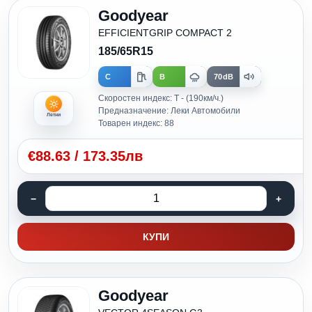
Goodyear
EFFICIENTGRIP COMPACT 2
185/65R15
C
B
70dB
Скоростен индекс: T - (190км/ч.)
Предназначение: Леки Автомобили
Летни
Товарен индекс: 88
€
88.63
/
173.35лв
КУПИ
Goodyear