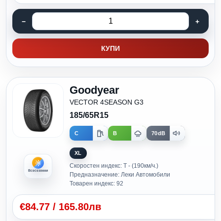
КУПИ
Goodyear
VECTOR 4SEASON G3
185/65R15
C
B
70dB
XL
Скоростен индекс: T - (190км/ч.)
Всесезонни
Предназначение: Леки Автомобили
Товарен индекс: 92
€
84.77
/
165.80лв