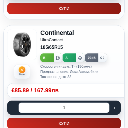
КУПИ
Continental
UltraContact
185/65R15
B
A
70dB
Скоростен индекс: T - (190км/ч.)
Предназначение: Леки Автомобили
Летни
Товарен индекс: 88
€
85.89
/
167.99лв
КУПИ