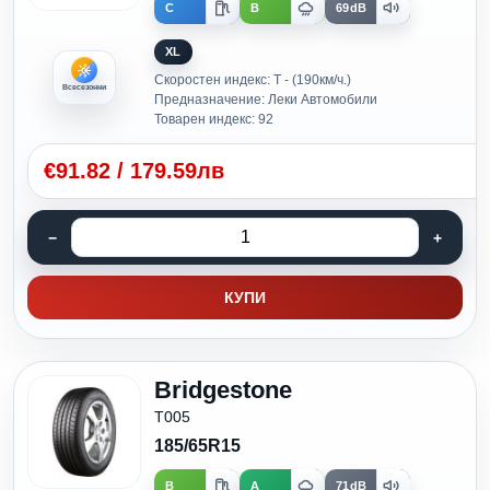
C
B
69dB
XL
Скоростен индекс: T - (190км/ч.)
Всесезонни
Предназначение: Леки Автомобили
Товарен индекс: 92
€
91.82
/
179.59лв
КУПИ
Bridgestone
T005
185/65R15
B
A
71dB