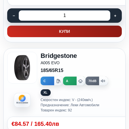
КУПИ
Bridgestone
A005 EVO
185/65R15
C
A
70dB
XL
Скоростен индекс: V - (240км/ч.)
Всесезонни
Предназначение: Леки Автомобили
Товарен индекс: 92
€
84.57
/
165.40лв