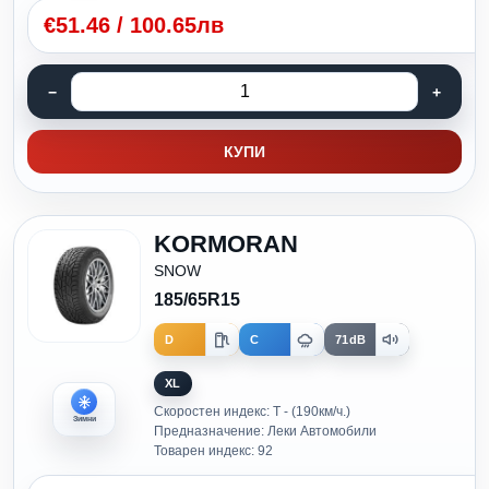
€
51.46
/
100.65лв
КУПИ
KORMORAN
SNOW
185/65R15
D
C
71dB
XL
Скоростен индекс: T - (190км/ч.)
Зимни
Предназначение: Леки Автомобили
Товарен индекс: 92