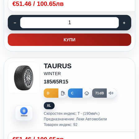
€
51.46
/
100.65лв
КУПИ
TAURUS
WINTER
185/65R15
D
C
71dB
XL
Скоростен индекс: T - (190км/ч.)
Зимни
Предназначение: Леки Автомобили
Товарен индекс: 92