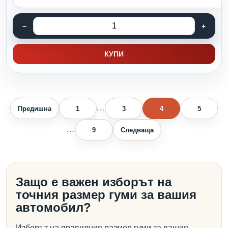
КУПИ
Предишна
1
3
4
5
...
9
Следваща
...
Защо е важен изборът на
точния размер гуми за вашия
автомобил?
Изборът на правилния размер гуми за вашия