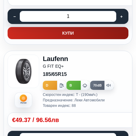
КУПИ
Laufenn
G FIT EQ+
185/65R15
D
B
70dB
Скоростен индекс: T - (190км/ч.)
Предназначение: Леки Автомобили
Летни
Товарен индекс: 88
€
49.37
/
96.56лв