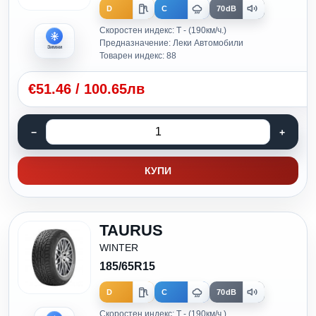
D
C
70dB
Скоростен индекс: T - (190км/ч.)
Предназначение: Леки Автомобили
Зимни
Товарен индекс: 88
€
51.46
/
100.65лв
КУПИ
TAURUS
WINTER
185/65R15
D
C
70dB
Скоростен индекс: T - (190км/ч.)