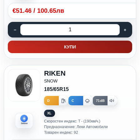
€
51.46
/
100.65лв
КУПИ
RIKEN
SNOW
185/65R15
D
C
71dB
XL
Скоростен индекс: T - (190км/ч.)
Зимни
Предназначение: Леки Автомобили
Товарен индекс: 92