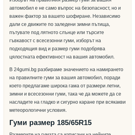
автомобил е не само въпрос на безопасност, но и
важен фактор за вашето шофиране. Независимо
дали се движите по заледени зимни пътища,
пътувате под лятното слънце или търсите
гъвкавост с всесезонни гуми, изборът на
подходящия вид и размер гуми подобрява
цялостната ефективност на вашия автомобил.
В 24gumi.bg разбираме значението на намирането
на правилните гуми за вашия автомобил, поради
което предлагаме широка гама от размери летни,
зимни и всесезонни гуми, така че да можете да се
насладите на гладко и сигурно каране при всякакви
метеорологични условия.
Гуми размер 185/65R15
Размерите на гумата са изписани на нейните