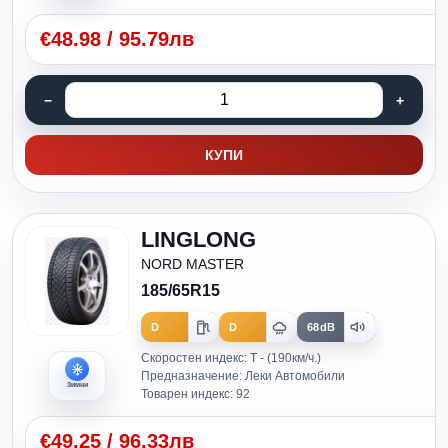
€
48.98
/
95.79лв
КУПИ
LINGLONG
NORD MASTER
185/65R15
D
D
68dB
Скоростен индекс: T - (190км/ч.)
Предназначение: Леки Автомобили
Зимни
Товарен индекс: 92
€
49.25
/
96.33лв