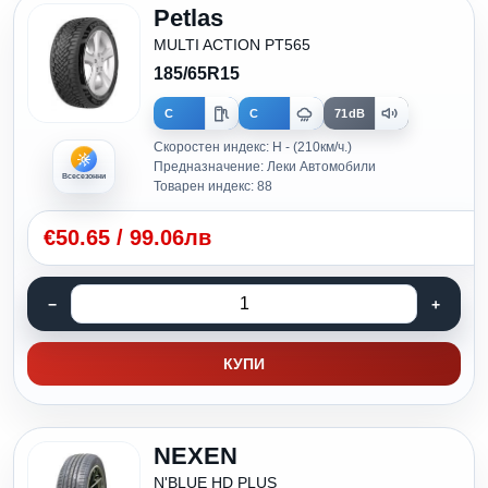
Petlas
MULTI ACTION PT565
185/65R15
C
C
71dB
Скоростен индекс: H - (210км/ч.)
Предназначение: Леки Автомобили
Всесезонни
Товарен индекс: 88
€
50.65
/
99.06лв
КУПИ
NEXEN
N'BLUE HD PLUS