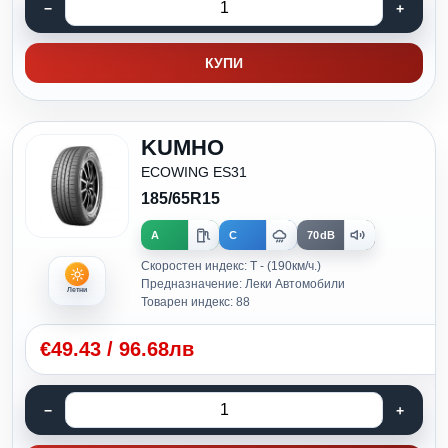
КУПИ
KUMHO
ECOWING ES31
185/65R15
A
C
70dB
Скоростен индекс: T - (190км/ч.)
Предназначение: Леки Автомобили
Летни
Товарен индекс: 88
€
49.43
/
96.68лв