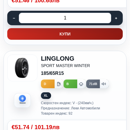
€
51.46
/
100.65лв
КУПИ
LINGLONG
SPORT MASTER WINTER
185/65R15
D
B
71dB
XL
Скоростен индекс: V - (240км/ч.)
Зимни
Предназначение: Леки Автомобили
Товарен индекс: 92
€
51.74
/
101.19лв