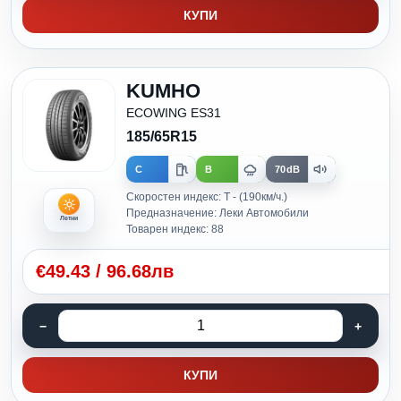
КУПИ
KUMHO
ECOWING ES31
185/65R15
C
B
70dB
Скоростен индекс: T - (190км/ч.)
Предназначение: Леки Автомобили
Летни
Товарен индекс: 88
€
49.43
/
96.68лв
КУПИ