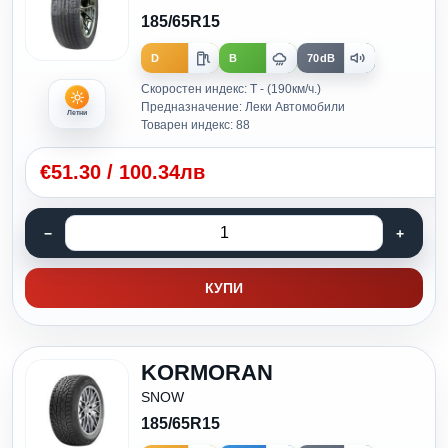
185/65R15
D
B
70dB
Скоростен индекс: T - (190км/ч.)
Предназначение: Леки Автомобили
Летни
Товарен индекс: 88
€
51.30
/
100.34лв
КУПИ
KORMORAN
SNOW
185/65R15