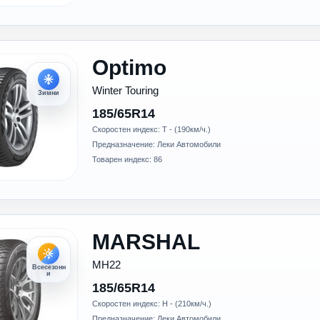
Optimo
Winter Touring
Зимни
185/65R14
Скоростен индекс: T - (190км/ч.)
Предназначение: Леки Автомобили
Товарен индекс: 86
MARSHAL
MH22
Всесезонн
и
185/65R14
Скоростен индекс: H - (210км/ч.)
Предназначение: Леки Автомобили