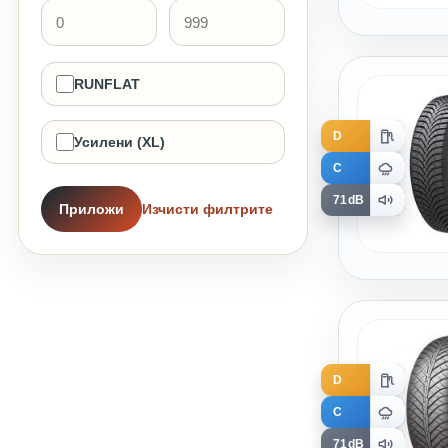
RUNFLAT
D
Усилени (XL)
C
71dB
Приложи
Изчисти филтрите
D
C
71dB