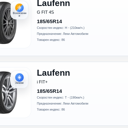
Laufenn
G FIT 4S
Всесезонн
и
185/65R14
Скоростен индекс: H - (210км/ч.)
Предназначение: Леки Автомобили
Товарен индекс: 86
Laufenn
i FIT+
Зимни
185/65R14
Скоростен индекс: T - (190км/ч.)
Предназначение: Леки Автомобили
Товарен индекс: 86