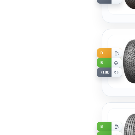
D
B
71dB
B