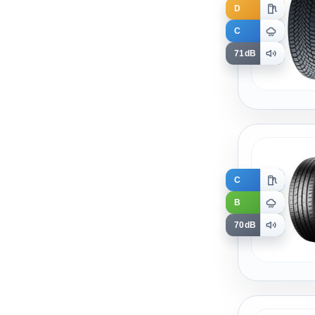
D
C
71dB
C
B
70dB