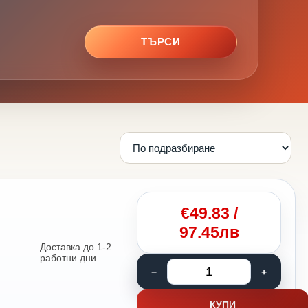
ТЪРСИ
€
49.83
/
97.45лв
Доставка до 1-2
работни дни
КУПИ