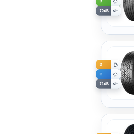
B
70dB
D
C
71dB