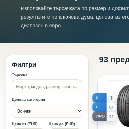
Използвайте търсачката по размер и дофил
резултатите по ключова дума, ценова катег
диапазон в евро.
93 пре
Филтри
Търсене
C
Ценова категория
C
70dB
Цена от (EUR)
Цена до (EUR)