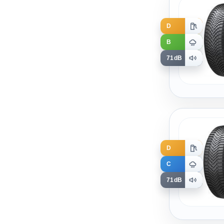
D
B
71dB
D
C
71dB