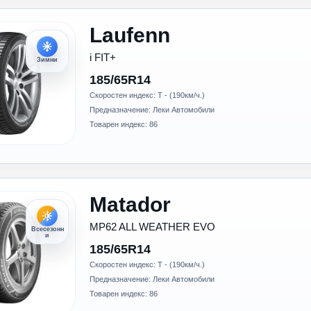
Laufenn
i FIT+
Зимни
185/65R14
Скоростен индекс: T - (190км/ч.)
Предназначение: Леки Автомобили
Товарен индекс: 86
Matador
MP62 ALL WEATHER EVO
Всесезонн
и
185/65R14
Скоростен индекс: T - (190км/ч.)
Предназначение: Леки Автомобили
Товарен индекс: 86