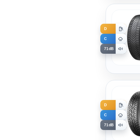
D
C
71dB
D
C
71dB