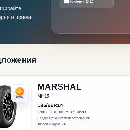
Усилени (XL)
трирайте
ория и ценови
дложения
MARSHAL
MH15
Летни
185/65R14
Скоростен индекс: H - (210км/ч.)
Предназначение: Леки Автомобили
Товарен индекс: 86