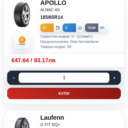
APOLLO
ALNAC 4G
185/65R14
D
C
70dB
Скоростен индекс: H - (210км/ч.)
Предназначение: Леки Автомобили
Летни
Товарен индекс: 86
€
47.64
/
93.17лв
КУПИ
Laufenn
G FIT EQ+