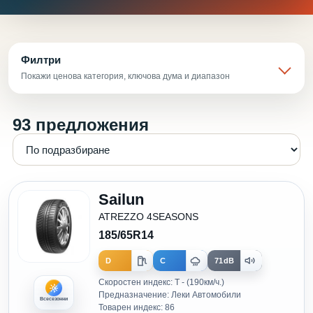
Филтри
Покажи ценова категория, ключова дума и диапазон
93 предложения
Sailun
ATREZZO 4SEASONS
185/65R14
D
C
71dB
Скоростен индекс: T - (190км/ч.)
Предназначение: Леки Автомобили
Всесезонни
Товарен индекс: 86