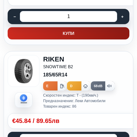
КУПИ
RIKEN
SNOWTIME B2
185/65R14
E
D
68dB
Скоростен индекс: T - (190км/ч.)
Предназначение: Леки Автомобили
Зимни
Товарен индекс: 86
€
45.84
/
89.65лв