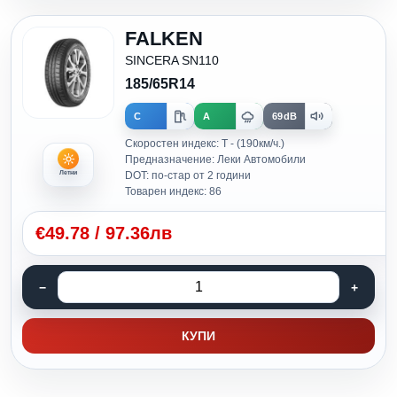
FALKEN
SINCERA SN110
185/65R14
C
A
69dB
Скоростен индекс: T - (190км/ч.)
Предназначение: Леки Автомобили
Летни
DOT: по-стар от 2 години
Товарен индекс: 86
€
49.78
/
97.36лв
КУПИ