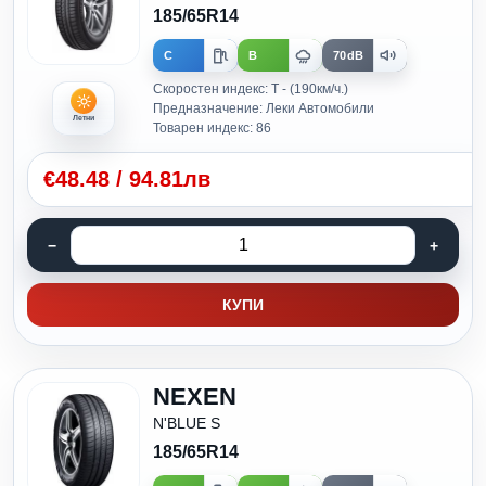
185/65R14
C
B
70dB
Скоростен индекс: T - (190км/ч.)
Предназначение: Леки Автомобили
Летни
Товарен индекс: 86
€
48.48
/
94.81лв
КУПИ
NEXEN
N'BLUE S
185/65R14