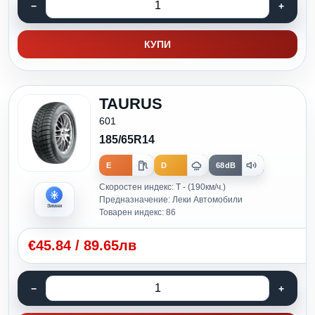
КУПИ
TAURUS
601
185/65R14
E
D
68dB
Скоростен индекс: T - (190км/ч.)
Предназначение: Леки Автомобили
Зимни
Товарен индекс: 86
€
45.84
/
89.65лв