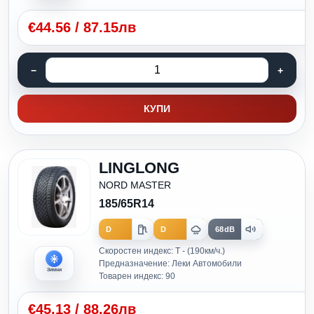
€
44.56
/
87.15лв
КУПИ
LINGLONG
NORD MASTER
185/65R14
D
D
68dB
Скоростен индекс: T - (190км/ч.)
Предназначение: Леки Автомобили
Зимни
Товарен индекс: 90
€
45.13
/
88.26лв