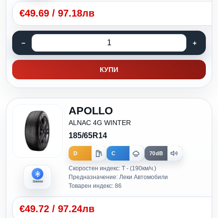
€
49.69
/
97.18лв
КУПИ
APOLLO
ALNAC 4G WINTER
185/65R14
D
C
70dB
Скоростен индекс: T - (190км/ч.)
Предназначение: Леки Автомобили
Зимни
Товарен индекс: 86
€
49.72
/
97.24лв