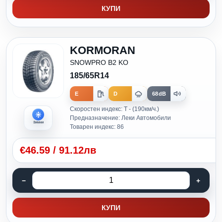
КУПИ
KORMORAN
SNOWPRO B2 KO
185/65R14
E
D
68dB
Скоростен индекс: T - (190км/ч.)
Предназначение: Леки Автомобили
Зимни
Товарен индекс: 86
€
46.59
/
91.12лв
КУПИ