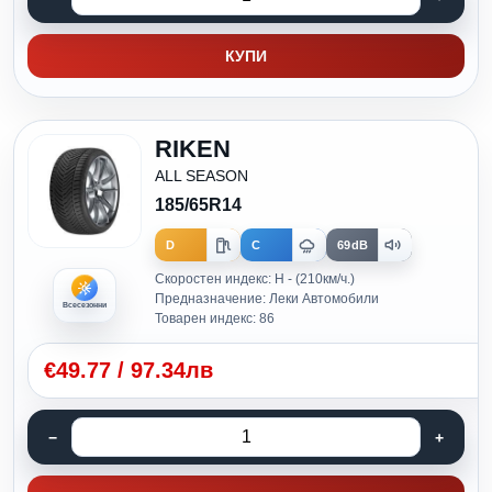
КУПИ
RIKEN
ALL SEASON
185/65R14
D
C
69dB
Скоростен индекс: H - (210км/ч.)
Предназначение: Леки Автомобили
Всесезонни
Товарен индекс: 86
€
49.77
/
97.34лв