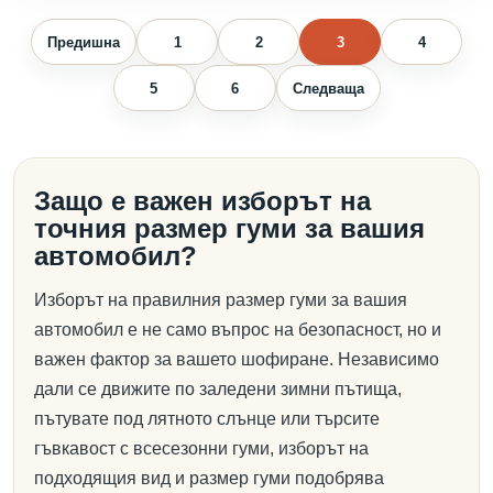
Предишна
1
2
3
4
5
6
Следваща
Защо е важен изборът на
точния размер гуми за вашия
автомобил?
Изборът на правилния размер гуми за вашия
автомобил е не само въпрос на безопасност, но и
важен фактор за вашето шофиране. Независимо
дали се движите по заледени зимни пътища,
пътувате под лятното слънце или търсите
гъвкавост с всесезонни гуми, изборът на
подходящия вид и размер гуми подобрява