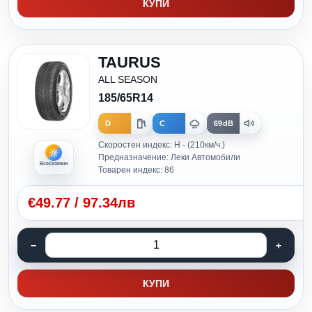
КУПИ
TAURUS
ALL SEASON
185/65R14
D
C
69dB
Скоростен индекс: H - (210км/ч.)
Предназначение: Леки Автомобили
Всесезонни
Товарен индекс: 86
€
49.77
/
97.34лв
КУПИ