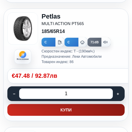
Petlas
MULTI ACTION PT565
185/65R14
C
C
71dB
Скоростен индекс: T - (190км/ч.)
Предназначение: Леки Автомобили
Всесезонни
Товарен индекс: 86
€
47.48
/
92.87лв
КУПИ