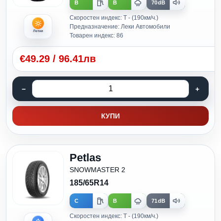
B
B
70dB
Скоростен индекс: T - (190км/ч.)
Предназначение: Леки Автомобили
Летни
Товарен индекс: 86
€
49.29
/
96.41лв
КУПИ
Petlas
SNOWMASTER 2
185/65R14
C
B
71dB
Скоростен индекс: T - (190км/ч.)