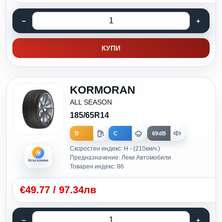
КУПИ
KORMORAN
ALL SEASON
185/65R14
D
C
69dB
Скоростен индекс: H - (210км/ч.)
Предназначение: Леки Автомобили
Всесезонни
Товарен индекс: 86
€
49.77
/
97.34лв