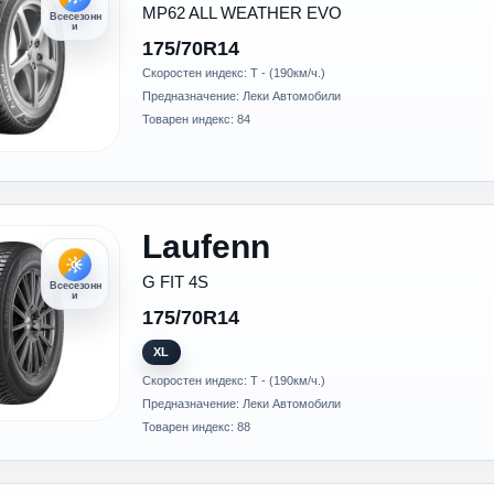
MP62 ALL WEATHER EVO
Всесезонн
и
175/70R14
Скоростен индекс: T - (190км/ч.)
Предназначение: Леки Автомобили
Товарен индекс: 84
Laufenn
G FIT 4S
Всесезонн
и
175/70R14
XL
Скоростен индекс: T - (190км/ч.)
Предназначение: Леки Автомобили
Товарен индекс: 88