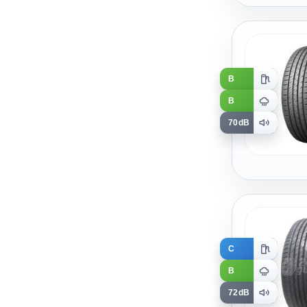
B
B
70dB
C
B
72dB