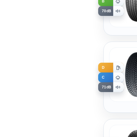
B
70dB
D
C
71dB