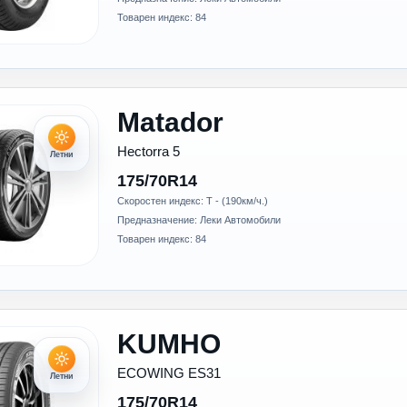
Товарен индекс: 84
Matador
Hectorra 5
Летни
175/70R14
Скоростен индекс: T - (190км/ч.)
Предназначение: Леки Автомобили
Товарен индекс: 84
KUMHO
ECOWING ES31
Летни
175/70R14