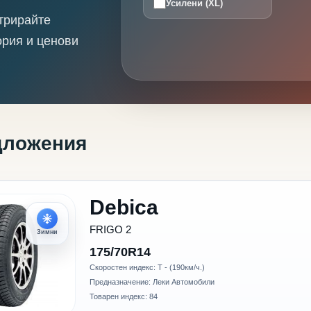
Усилени (XL)
трирайте
ория и ценови
дложения
Debica
FRIGO 2
Зимни
175/70R14
Скоростен индекс: T - (190км/ч.)
Предназначение: Леки Автомобили
Товарен индекс: 84