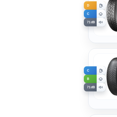
D
C
71dB
C
B
71dB