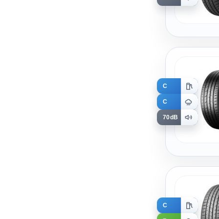
C
C
70dB
C