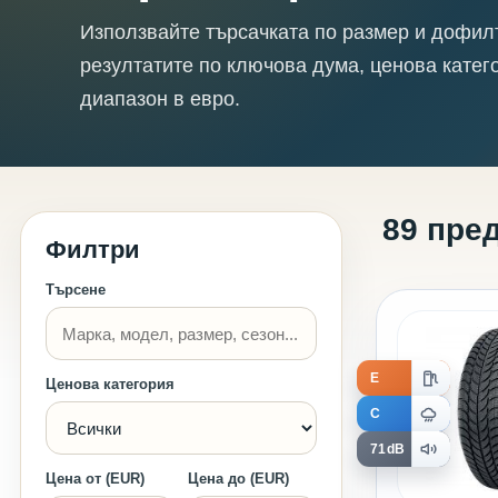
Използвайте търсачката по размер и дофил
резултатите по ключова дума, ценова катег
диапазон в евро.
89 пре
Филтри
Търсене
E
Ценова категория
C
71dB
Цена от (EUR)
Цена до (EUR)