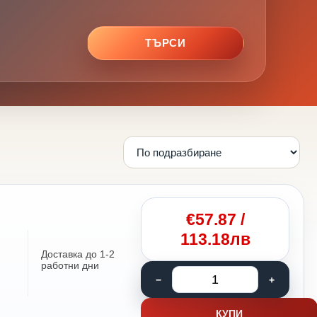
ТЪРСИ
€
57.87
/
113.18лв
Доставка до 1-2
работни дни
КУПИ