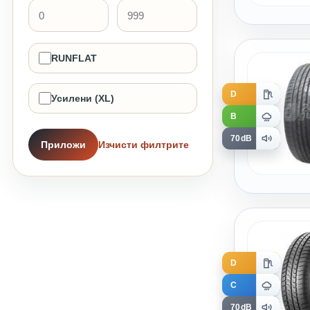
RUNFLAT
D
Усилени (XL)
B
70dB
Приложи
Изчисти филтрите
D
C
70dB