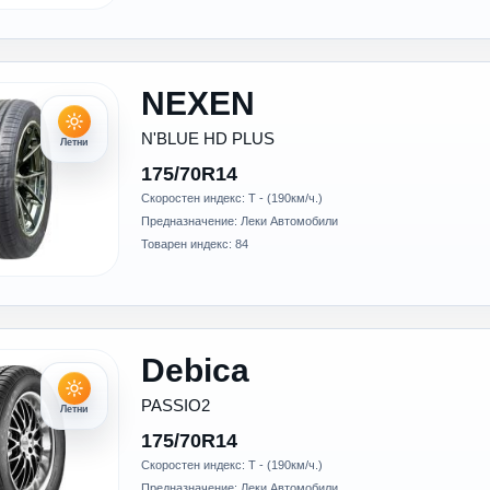
NEXEN
N'BLUE HD PLUS
Летни
175/70R14
Скоростен индекс: T - (190км/ч.)
Предназначение: Леки Автомобили
Товарен индекс: 84
Debica
PASSIO2
Летни
175/70R14
Скоростен индекс: T - (190км/ч.)
Предназначение: Леки Автомобили