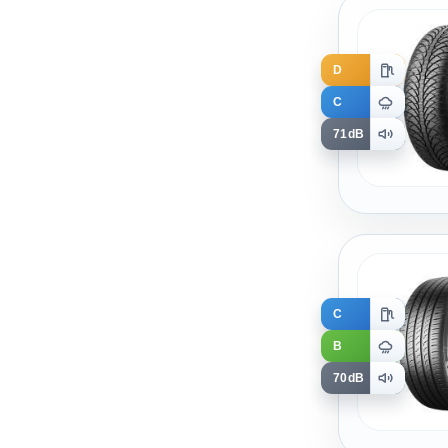
D
C
71dB
C
B
70dB